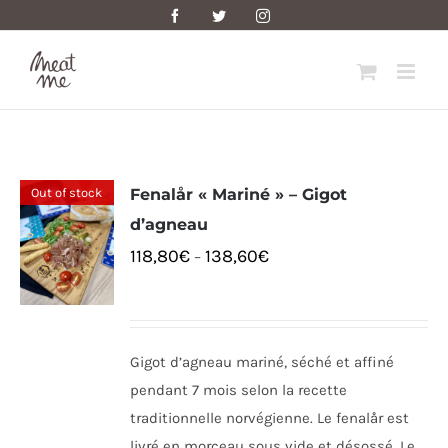
Skip
Facebook
Twitter
Instagram
to
content
Out of stock
Fenalår « Mariné » – Gigot
d’agneau
118,80
€
138,60
€
–
Gigot d’agneau mariné, séché et affiné
pendant 7 mois selon la recette
traditionnelle norvégienne. Le fenalår est
livré en morceau sous vide et désossé. Le