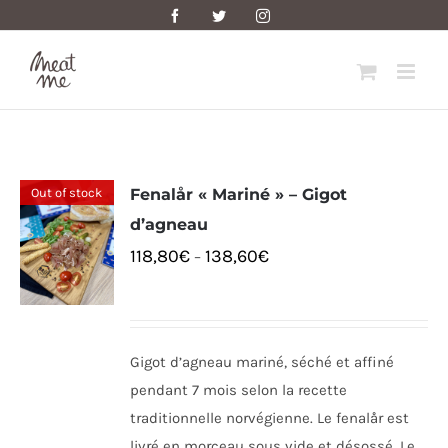
Skip
Facebook
Twitter
Instagram
to
content
Out of stock
Fenalår « Mariné » – Gigot
d’agneau
118,80
€
138,60
€
–
Gigot d’agneau mariné, séché et affiné
pendant 7 mois selon la recette
traditionnelle norvégienne. Le fenalår est
livré en morceau sous vide et désossé. Le