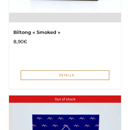
Biltong « Smoked »
8,90
€
DETAILS
Out of stock