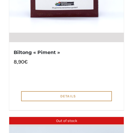
Biltong « Piment »
8,90
€
DETAILS
Out of stock