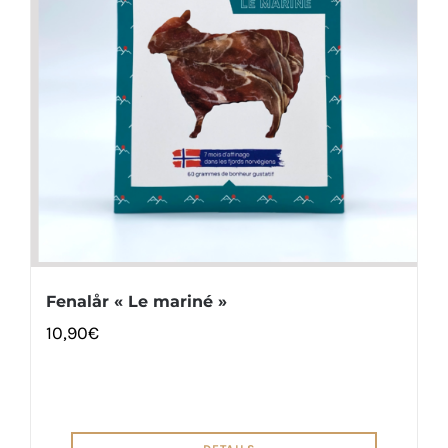
Fenalår « Le mariné »
10,90
€