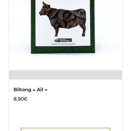
Biltong « Ail »
8,90
€