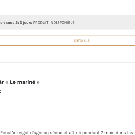
.
son sous 2/3 jours
PRODUIT INDISPONIBLE
DETAILS
år « Le mariné »
€
Fenalår : gigot d’agneau séché et affiné pendant 7 mois dans les f