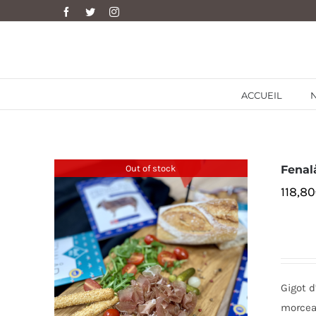
Skip
Facebook
Twitter
Instagram
to
content
ACCUEIL
Out of stock
Fenal
118,80
Gigot d
morceau