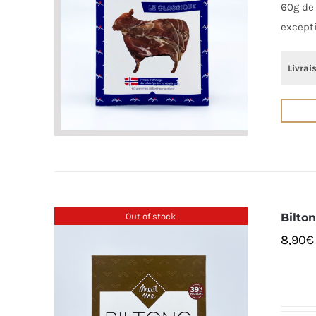
60g de 
except
Livrai
Out of stock
Bilto
8,90
€