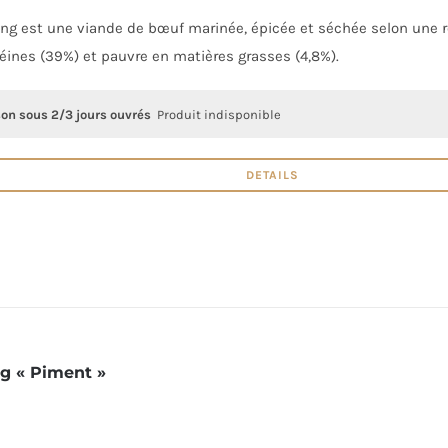
ong est une viande de bœuf marinée, épicée et séchée selon une re
éines (39%) et pauvre en matières grasses (4,8%).
son sous 2/3 jours ouvrés
Produit indisponible
DETAILS
ng « Piment »