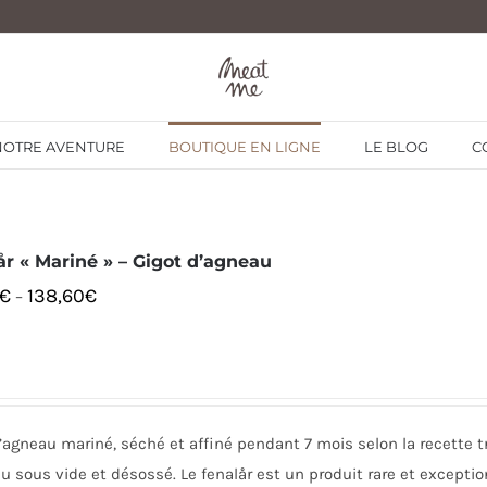
NOTRE AVENTURE
BOUTIQUE EN LIGNE
LE BLOG
C
år « Mariné » – Gigot d’agneau
€
138,60
€
–
’agneau mariné, séché et affiné pendant 7 mois selon la recette tr
 sous vide et désossé. Le fenalår est un produit rare et excepti