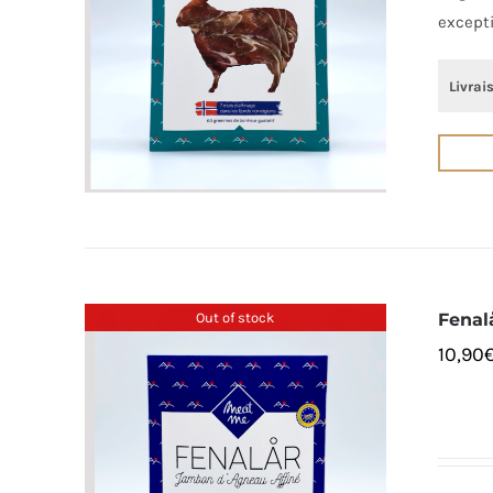
except
Livrai
Out of stock
Fenal
10,90