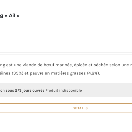
g « Ail »
ong est une viande de bœuf marinée, épicée et séchée selon une re
éines (39%) et pauvre en matières grasses (4,8%).
son sous 2/3 jours ouvrés
Produit indisponible
DETAILS