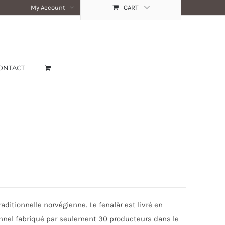
My Account
CART
ONTACT
aditionnelle norvégienne. Le fenalår est livré en
onnel fabriqué par seulement 30 producteurs dans le