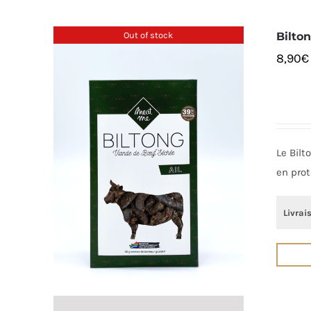
Out of stock
Bilton
8,90
€
Le Bilt
en prot
Livrai