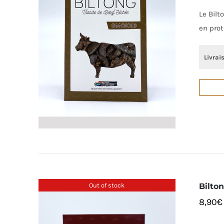
Le Bilt
en prot
Livrai
Out of stock
Bilto
8,90
€