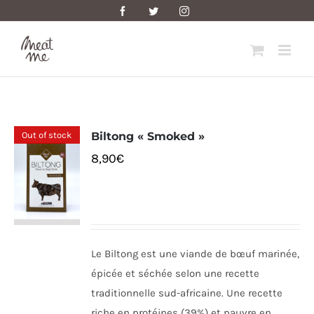
Skip
Facebook
Twitter
Instagram
to
content
Out of stock
Biltong « Smoked »
8,90
€
Le Biltong est une viande de bœuf marinée,
épicée et séchée selon une recette
traditionnelle sud-africaine. Une recette
riche en protéines (39%) et pauvre en