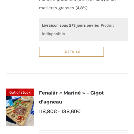
matières grasses (4,8%).
Livraison sous 2/3 jours ouvrés
Produit
indisponible
DETAILS
Out of stock
Fenalår « Mariné » – Gigot
d’agneau
118,80
€
138,60
€
–