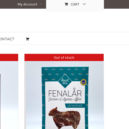
My Account
CART
ONTACT
Out of stock