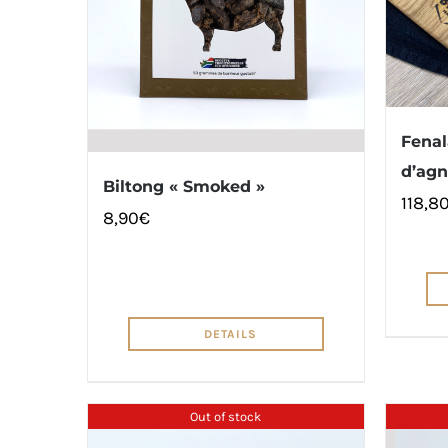
Fenal
d’ag
Biltong « Smoked »
118,8
8,90
€
DETAILS
Out of stock