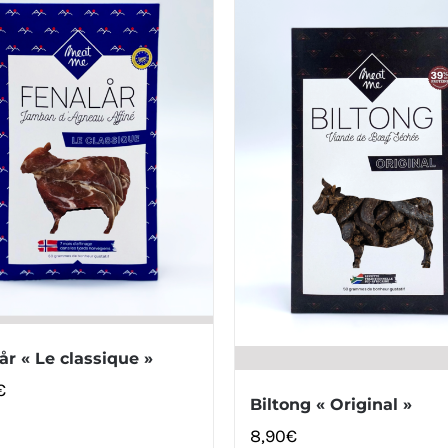
år « Le classique »
€
Biltong « Original »
8,90
€