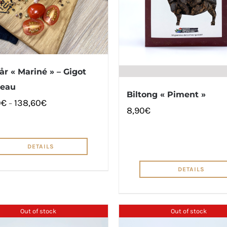
år « Mariné » – Gigot
neau
Biltong « Piment »
0
€
138,60
€
–
8,90
€
DETAILS
DETAILS
Out of stock
Out of stock