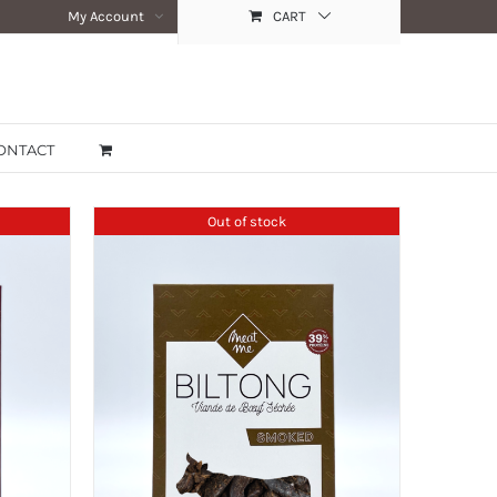
My Account
CART
ONTACT
Out of stock