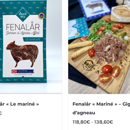
år « Le mariné »
Fenalår « Mariné » – Gi
€
d’agneau
118,80
€
138,60
€
–