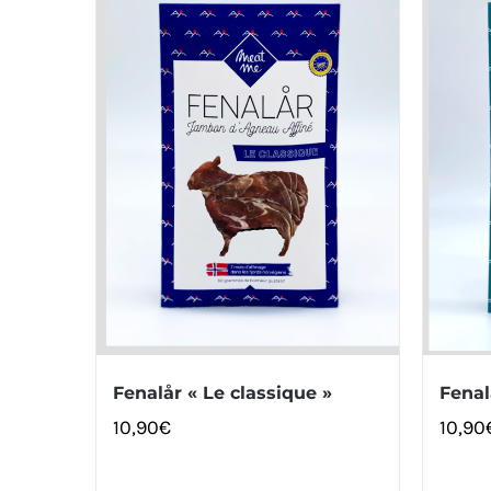
Fenalår « Le classique »
Fenal
10,90
€
10,90