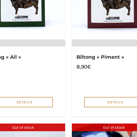
g « Ail »
Biltong « Piment »
8,90
€
DETAILS
DETAILS
Out of stock
Out of stock