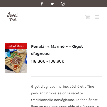
Skip
Facebook
Twitter
Instagram
to
content
Out of stock
Fenalår « Mariné » – Gigot
d’agneau
118,80
€
138,60
€
–
Gigot d’agneau mariné, séché et affiné
pendant 7 mois selon la recette
traditionnelle norvégienne. Le fenalår est
livré en morceau sous vide et désossé. Le