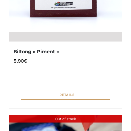
Biltong « Piment »
8,90
€
DETAILS
Out of stock