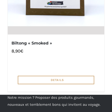
Biltong « Smoked »
8,90
€
DETAILS
Notre mission ? Proposer des produits gourmands,
nouveaux et terriblement bons qui invitent au voyage.