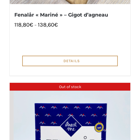
Fenalår « Mariné » – Gigot d’agneau
118,80
€
138,60
€
–
DETAILS
Out of stock