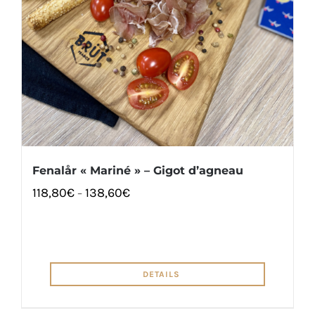
Fenalår « Mariné » – Gigot d’agneau
118,80
€
138,60
€
–
DETAILS