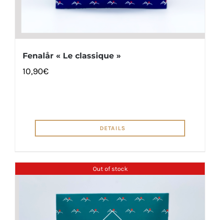
Fenalår « Le classique »
10,90
€
DETAILS
Out of stock