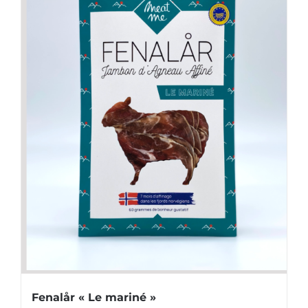
Fenalår « Le mariné »