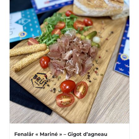
Fenalår « Mariné » – Gigot d’agneau