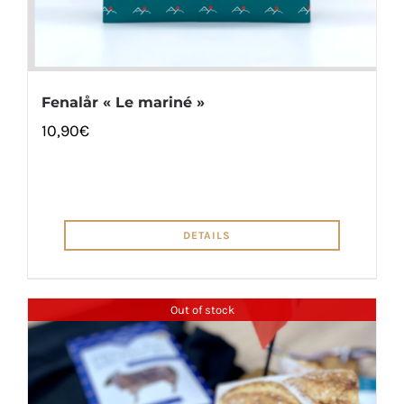
Fenalår « Le mariné »
10,90
€
DETAILS
Out of stock