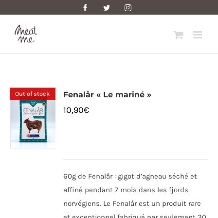
Skip
Facebook
Twitter
Instagram
to
content
Out of stock
Fenalår « Le mariné »
10,90
€
60g de Fenalår : gigot d’agneau séché et
affiné pendant 7 mois dans les fjords
norvégiens. Le Fenalår est un produit rare
et exceptionnel fabriqué par seulement 30