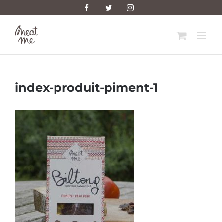
Skip
Facebook
Twitter
Instagram
to
content
index-produit-piment-1