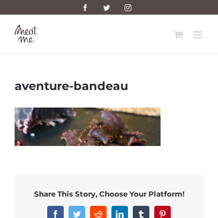
Skip
Facebook
Twitter
Instagram
to
content
aventure-bandeau
Share This Story, Choose Your Platform!
Facebook
Twitter
Reddit
LinkedIn
Tumblr
Pinterest