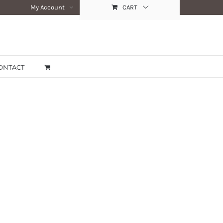
My Account
CART
ONTACT