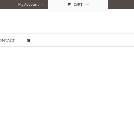
My Account
CART
ONTACT