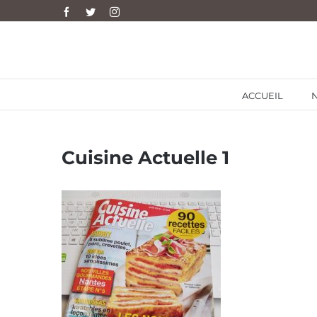
Skip
Facebook
Twitter
Instagram
to
content
ACCUEIL
Cuisine Actuelle 1