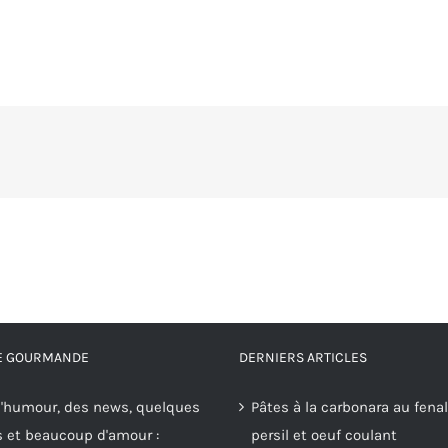
RE GOURMANDE
DERNIERS ARTICLES
'humour, des news, quelques
Pâtes à la carbonara au fenal
s et beaucoup d'amour :
persil et oeuf coulant