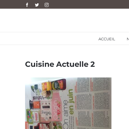
Skip
Facebook
Twitter
Instagram
to
content
ACCUEIL
Cuisine Actuelle 2