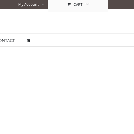
My Account
CART
ONTACT