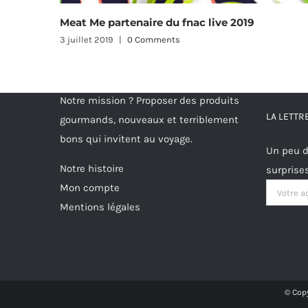
du fnac live 2019
Trophée de la pétanque 2
ents
22 juin 2019
|
0 Comments
Notre mission ? Proposer des produits
LA LETT
gourmands, nouveaux et terriblement
bons qui invitent au voyage.
Un peu d
Notre histoire
surprise
Mon compte
Mentions légales
© Copy