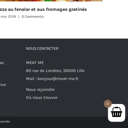
 gratinés
Bagel maison de fenalar aux herbes
25 avril 2019
|
0 Comments
NOUS CONTACTER
ar,
MEAT ME
60 rue de Londres, 59000 Lille
Mail :
bonjour@meat-me.fr
ive
Nous rejoindre
Où nous trouver
0
éservés