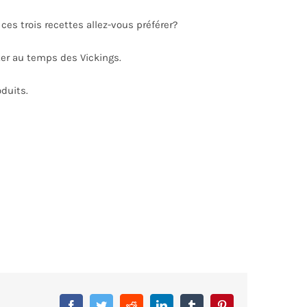
ces trois recettes allez-vous préférer?
ter au temps des Vickings.
oduits.
Facebook
Twitter
Reddit
LinkedIn
Tumblr
Pinterest