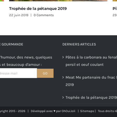
019
Pizza au fenalar et aux fromages
29 mai 2019
|
0 Comments
RE GOURMANDE
DERNIERS ARTICLES
'humour, des news, quelques
Pâtes à la carbonara au fenal
s et beaucoup d'amour :
persil et oeuf coulant
Meat Me partenaire du fnac l
2019
Trophée de la pétanque 2019
right 2015 -
2026 | Développé avec ♥ par
OhOuiJoli
|
Sitemaps
| Tous droits r