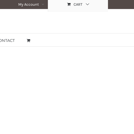
My Account
CART
ONTACT