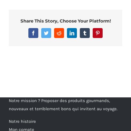
Share This Story, Choose Your Platform!
Facebook
Twitter
Reddit
LinkedIn
Tumblr
Pinterest
Notre mission ? Proposer des produits gourmands,
nouveaux et terriblement bons qui invitent au voyage.
Notre histoire
Mon compte