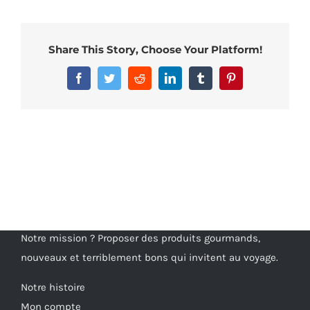
Share This Story, Choose Your Platform!
Facebook
Twitter
Reddit
LinkedIn
Tumblr
Pinterest
Notre mission ? Proposer des produits gourmands,
nouveaux et terriblement bons qui invitent au voyage.
Notre histoire
Mon compte