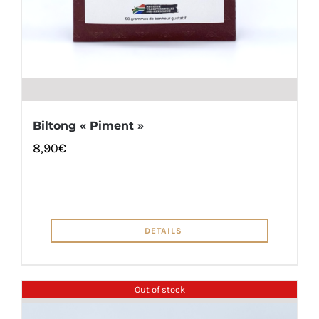
Biltong « Piment »
8,90
€
DETAILS
Out of stock