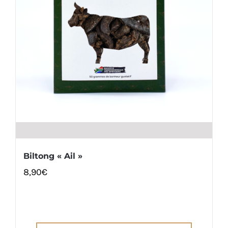
Biltong « Ail »
8,90
€