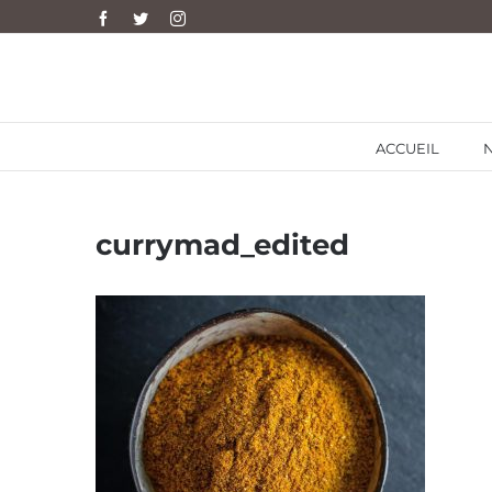
Skip
Facebook
Twitter
Instagram
to
content
ACCUEIL
currymad_edited