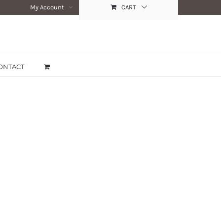
My Account
CART
ONTACT