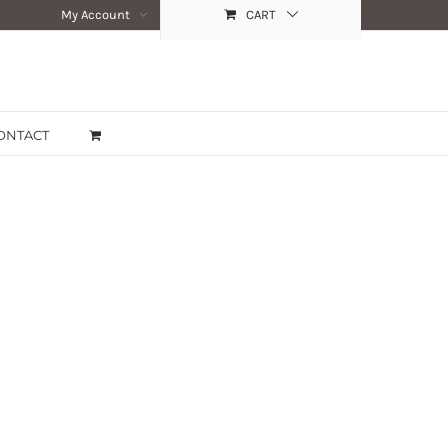
My Account
CART
ONTACT