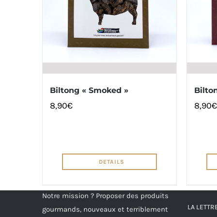
Biltong « Smoked »
Bilto
8,90
€
8,90
€
DETAILS
Notre mission ? Proposer des produits
LA LETT
gourmands, nouveaux et terriblement