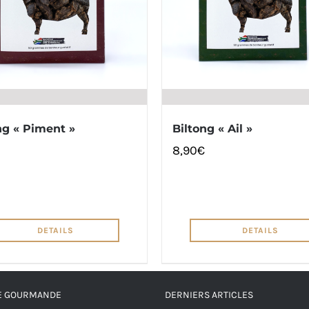
ng « Piment »
Biltong « Ail »
8,90
€
DETAILS
DETAILS
RE GOURMANDE
DERNIERS ARTICLES