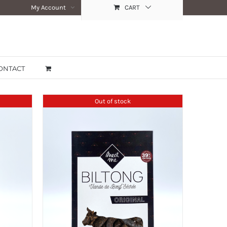
My Account
CART
ONTACT
Out of stock