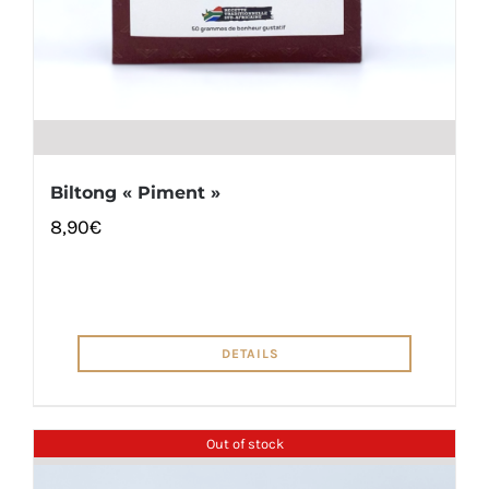
Biltong « Piment »
8,90
€
DETAILS
Out of stock