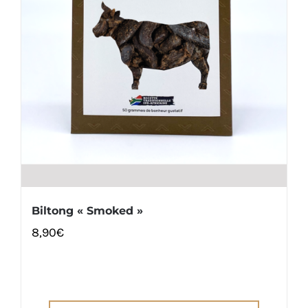
Biltong « Smoked »
8,90
€