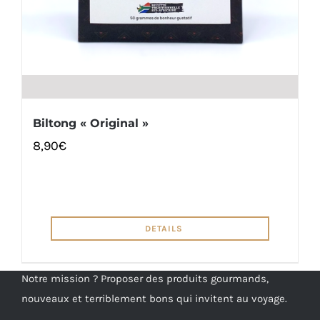
Biltong « Original »
8,90
€
DETAILS
Notre mission ? Proposer des produits gourmands,
nouveaux et terriblement bons qui invitent au voyage.