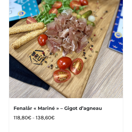
Fenalår « Mariné » – Gigot d’agneau
118,80
€
138,60
€
–