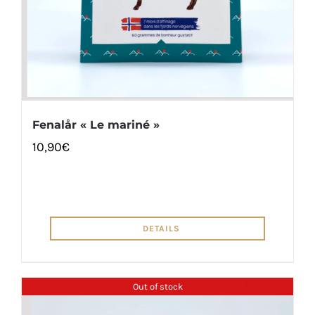
Fenalår « Le mariné »
10,90
€
DETAILS
Out of stock