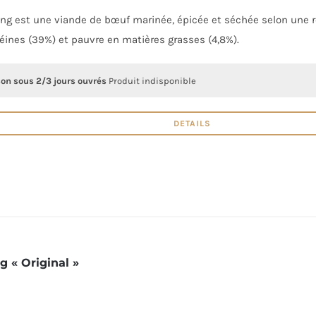
ong est une viande de bœuf marinée, épicée et séchée selon une re
éines (39%) et pauvre en matières grasses (4,8%).
son sous 2/3 jours ouvrés
Produit indisponible
DETAILS
g « Original »