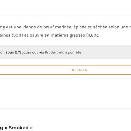
ong est une viande de bœuf marinée, épicée et séchée selon une re
éines (39%) et pauvre en matières grasses (4,8%).
son sous 2/3 jours ouvrés
Produit indisponible
DETAILS
ng « Smoked »