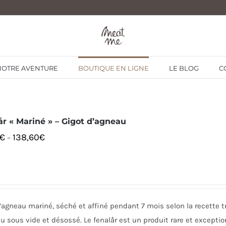
NOTRE AVENTURE
BOUTIQUE EN LIGNE
LE BLOG
C
år « Mariné » – Gigot d’agneau
€
138,60
€
–
’agneau mariné, séché et affiné pendant 7 mois selon la recette tr
 sous vide et désossé. Le fenalår est un produit rare et excepti