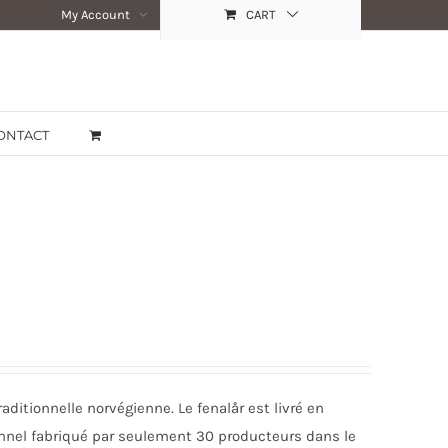
My Account
CART
ONTACT
aditionnelle norvégienne. Le fenalår est livré en
onnel fabriqué par seulement 30 producteurs dans le