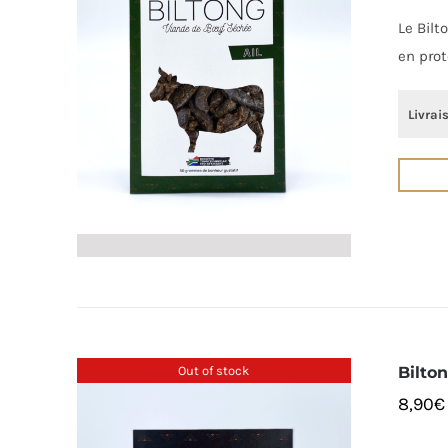
Le Bilt
en prot
Livrai
Out of stock
Bilton
8,90
€