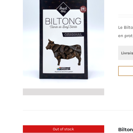
Le Bilt
en prot
Livrai
Out of stock
Bilto