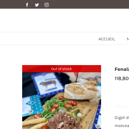
Skip
Facebook
Twitter
Instagram
to
content
ACCUEIL
Out of stock
Fenal
118,80
Gigot d
morceau