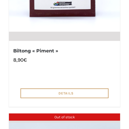
Biltong « Piment »
8,90
€
DETAILS
Out of stock