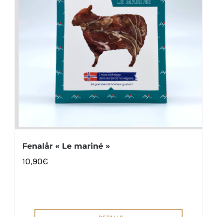
Fenalår « Le mariné »
10,90
€