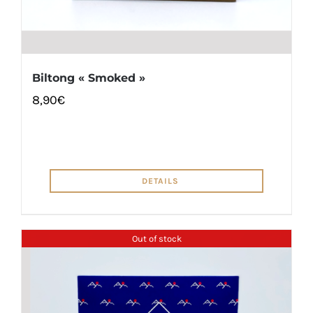
Biltong « Smoked »
8,90
€
DETAILS
Out of stock