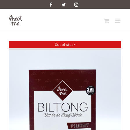
Skip
Facebook
Twitter
Instagram
to
content
Out of stock