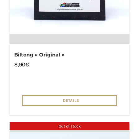
Biltong « Original »
8,90
€
DETAILS
Out of stock