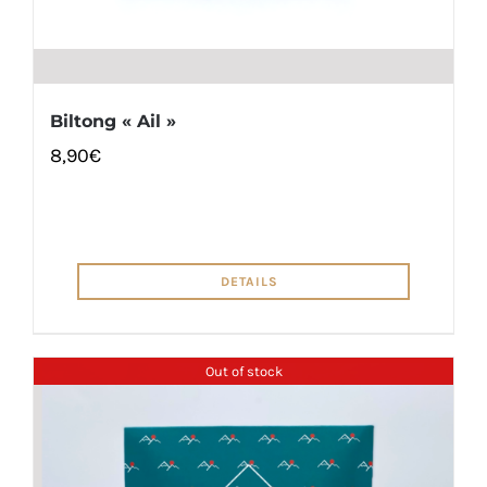
Biltong « Ail »
8,90
€
DETAILS
Out of stock