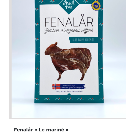
Fenalår « Le mariné »