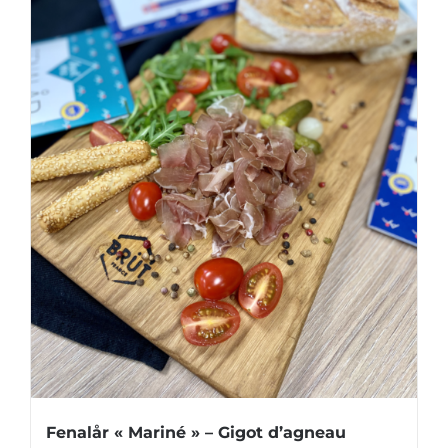
Fenalår « Mariné » – Gigot d’agneau