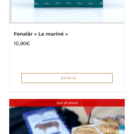
Fenalår « Le mariné »
10,90
€
DETAILS
Out of stock