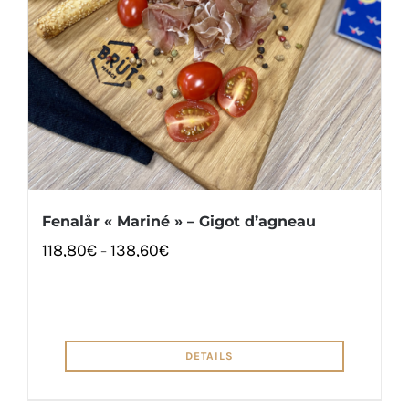
Fenalår « Mariné » – Gigot d’agneau
118,80
€
138,60
€
–
DETAILS