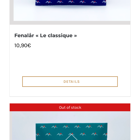
Fenalår « Le classique »
10,90
€
DETAILS
Out of stock