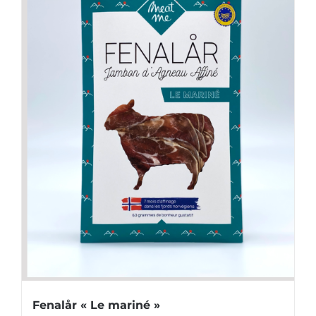
Fenalår « Le mariné »