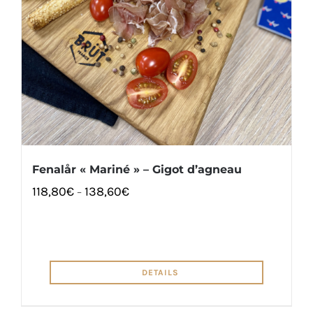
Fenalår « Mariné » – Gigot d’agneau
118,80
€
138,60
€
–
DETAILS