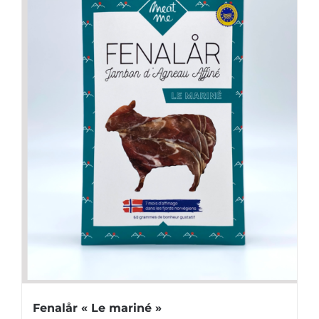
Fenalår « Le mariné »