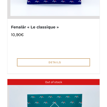
Fenalår « Le classique »
10,90
€
DETAILS
Out of stock