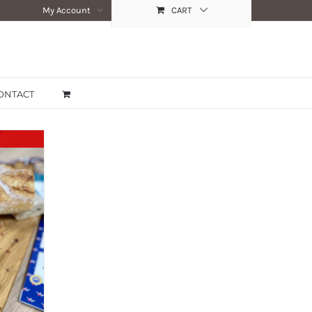
My Account
CART
ONTACT