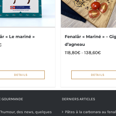
år « Le mariné »
Fenalår « Mariné » – Gi
€
d’agneau
118,80
€
138,60
€
–
DETAILS
DETAILS
RE GOURMANDE
DERNIERS ARTICLES
'humour, des news, quelques
Pâtes à la carbonara au fenal