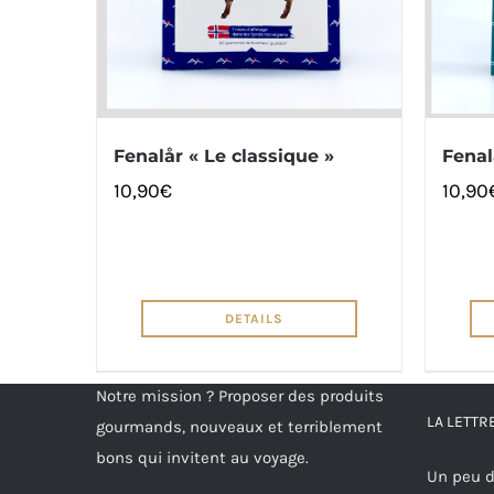
Fenalår « Le classique »
Fenal
10,90
€
10,90
DETAILS
Notre mission ? Proposer des produits
LA LETT
gourmands, nouveaux et terriblement
bons qui invitent au voyage.
Un peu d