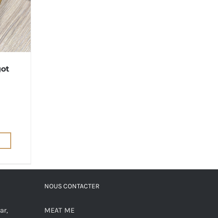
got
NOUS CONTACTER
ar,
MEAT ME