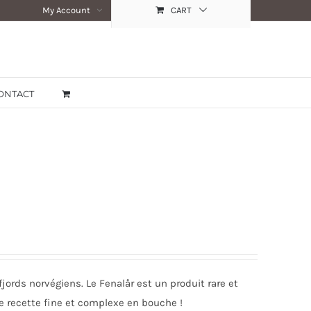
My Account
CART
ONTACT
jords norvégiens. Le Fenalår est un produit rare et
 recette fine et complexe en bouche !