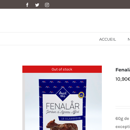
Skip
Facebook
Twitter
Instagram
to
content
ACCUEIL
Out of stock
Fenal
10,90
60g de 
except