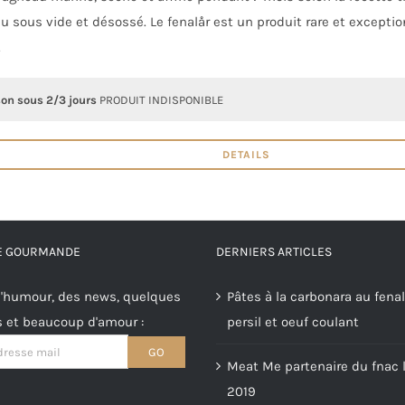
 sous vide et désossé. Le fenalår est un produit rare et excepti
.
son sous 2/3 jours
PRODUIT INDISPONIBLE
DETAILS
RE GOURMANDE
DERNIERS ARTICLES
'humour, des news, quelques
Pâtes à la carbonara au fenal
s et beaucoup d'amour :
persil et oeuf coulant
Meat Me partenaire du fnac l
2019