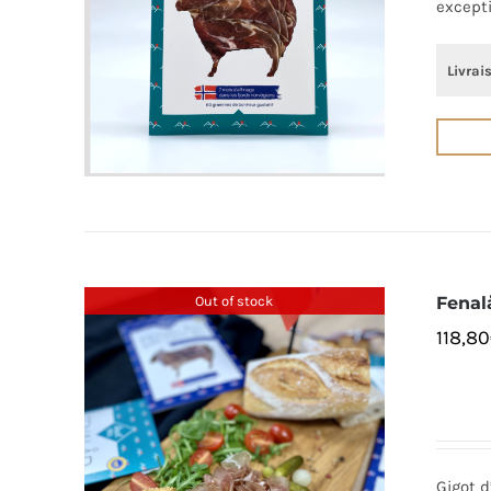
except
Livrai
Out of stock
Fenal
118,80
Gigot d