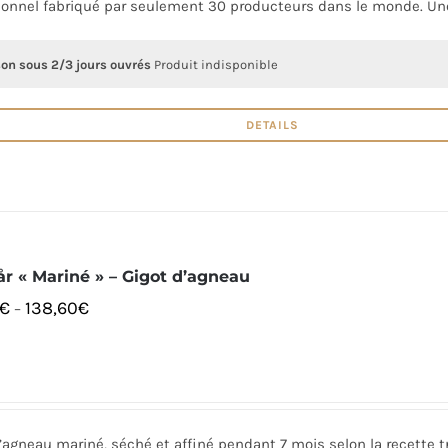
ionnel fabriqué par seulement 30 producteurs dans le monde. Une
son sous 2/3 jours ouvrés
Produit indisponible
DETAILS
år « Mariné » – Gigot d’agneau
€
138,60
€
–
’agneau mariné, séché et affiné pendant 7 mois selon la recette tr