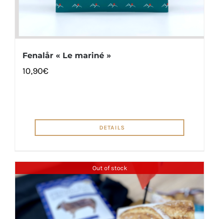
Fenalår « Le mariné »
10,90
€
DETAILS
Out of stock