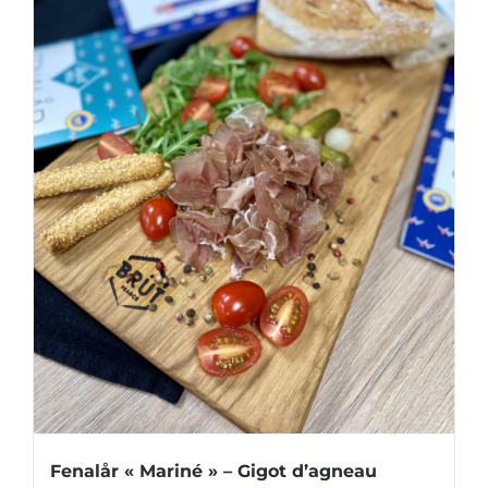
Fenalår « Mariné » – Gigot d’agneau