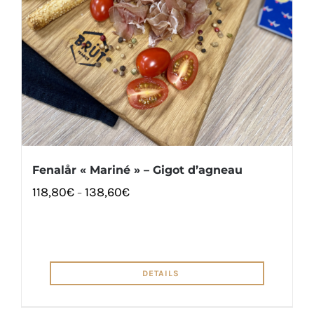
Fenalår « Mariné » – Gigot d’agneau
118,80
€
138,60
€
–
DETAILS