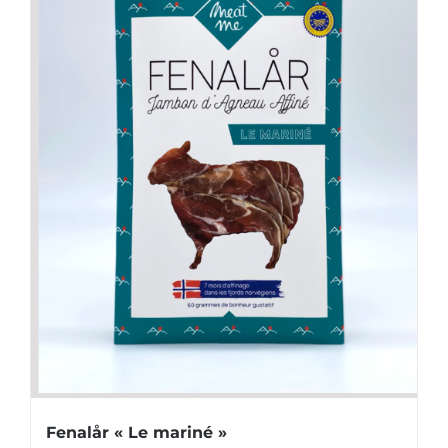
Fenalår « Le mariné »