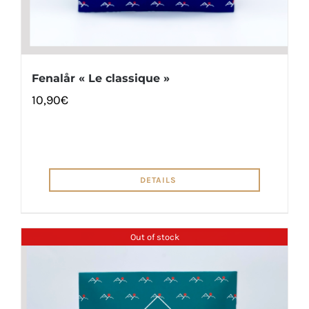
Fenalår « Le classique »
10,90
€
DETAILS
Out of stock