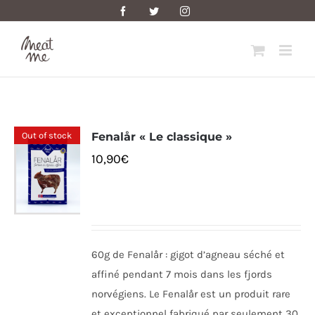
Skip
Facebook
Twitter
Instagram
to
content
Out of stock
Fenalår « Le classique »
10,90
€
60g de Fenalår : gigot d’agneau séché et
affiné pendant 7 mois dans les fjords
norvégiens. Le Fenalår est un produit rare
et exceptionnel fabriqué par seulement 30