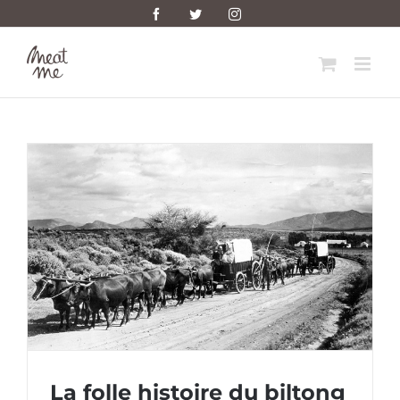
Skip
Facebook
Twitter
Instagram
to
content
La folle histoire du biltong