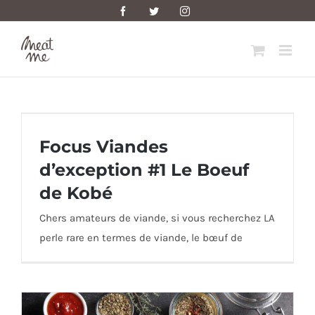
Skip
Facebook
Twitter
Instagram
to
content
Focus Viandes d’exception #1 Le Boeuf de
Focus Viandes
Kobé
d’exception #1 Le Boeuf
de Kobé
Chers amateurs de viande, si vous recherchez LA
perle rare en termes de viande, le bœuf de