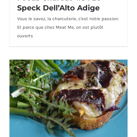
Speck Dell’Alto Adige
Vous le savez, la charcuterie, c'est notre passion.
Et parce que chez Meat Me, on est plutôt
Focus Charcut’ #3 : Le Speck Dell’Alto
ouverts
Adige