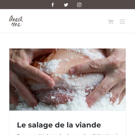
Skip
Facebook
Twitter
Instagram
to
content
Le salage de la viande