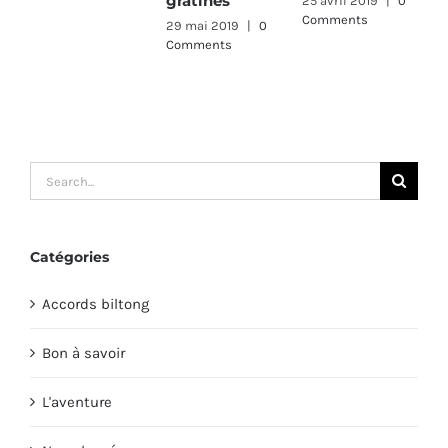
gratinés
e
25 avril 2019
|
0
Comments
n
29 mai 2019
|
0
Comments
s
2
C
Search
for:
Catégories
Accords biltong
Bon à savoir
L'aventure