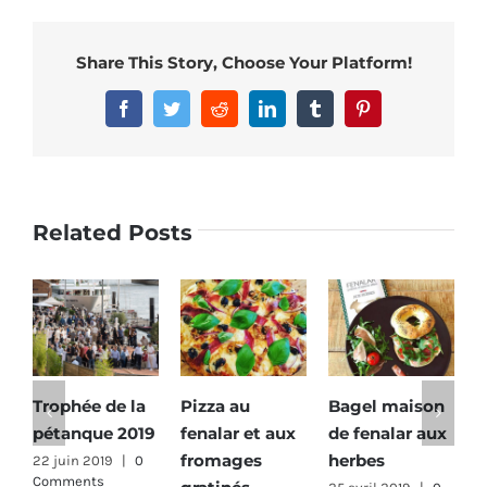
Share This Story, Choose Your Platform!
Facebook
Twitter
Reddit
LinkedIn
Tumblr
Pinterest
Related Posts
Trophée de la
Pizza au
Bagel maison
B
pétanque 2019
fenalar et aux
de fenalar aux
a
fromages
herbes
s
22 juin 2019
|
0
Comments