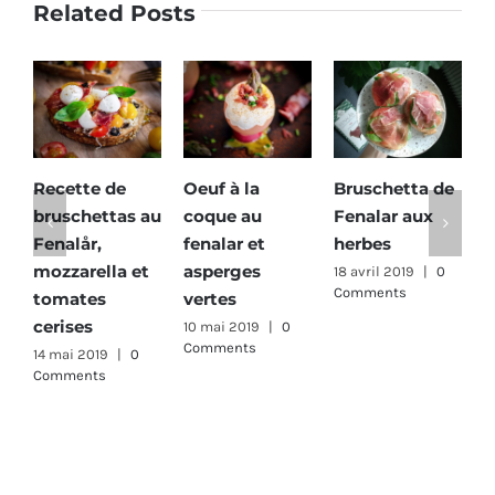
Related Posts
Recette de
Oeuf à la
Bruschetta de
Ta
bruschettas au
coque au
Fenalar aux
fa
Fenalår,
fenalar et
herbes
po
mozzarella et
asperges
bi
18 avril 2019
|
0
Comments
tomates
vertes
bo
cerises
10 mai 2019
|
0
28 
Comments
Co
14 mai 2019
|
0
Comments