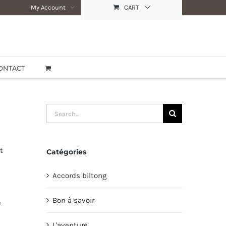
My Account
CART
ONTACT
Search
for:
t
Catégories
Accords biltong
Bon à savoir
e
L'aventure