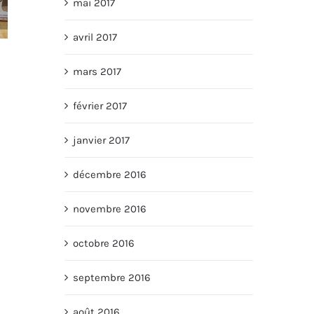
mai 2017
avril 2017
Meat Me dans Cuisine Actuelle
mars 2017
10 juin 2016
|
0 Comments
février 2017
janvier 2017
décembre 2016
novembre 2016
octobre 2016
septembre 2016
août 2016