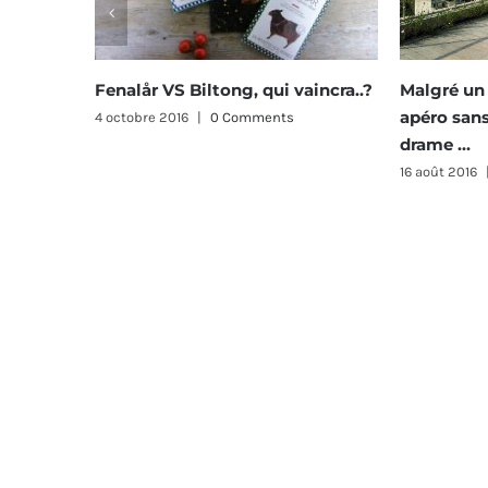
i vaincra..?
Malgré un cadre idyllique, un
Dites b
apéro sans biltong tourne au
petites 
ts
drame …
19 juillet
16 août 2016
|
0 Comments