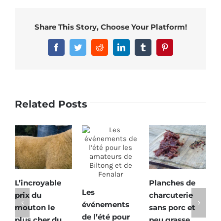
Share This Story, Choose Your Platform!
Facebook
Twitter
Reddit
LinkedIn
Tumblr
Pinterest
Related Posts
L’incroyable
Planches de
P
Les
prix du
charcuterie
l
événements
mouton le
sans porc et
s
de l’été pour
plus cher du
peu grasse
1