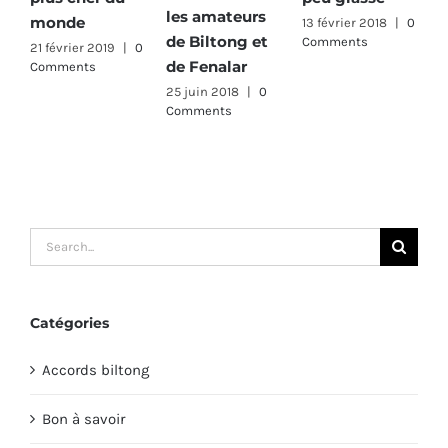
les amateurs
C
monde
13 février 2018
|
0
de Biltong et
Comments
21 février 2019
|
0
de Fenalar
Comments
25 juin 2018
|
0
Comments
Search
for:
Catégories
Accords biltong
Bon à savoir