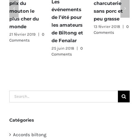
Les
prix du
charcuterie
le
événements
mouton le
sans porc et
sé
de l’été pour
plus cher du
peu grasse
16 
les amateurs
Co
monde
13 février 2018
|
0
de Biltong et
Comments
21 février 2019
|
0
de Fenalar
Comments
25 juin 2018
|
0
Comments
Search
for:
Catégories
Accords biltong