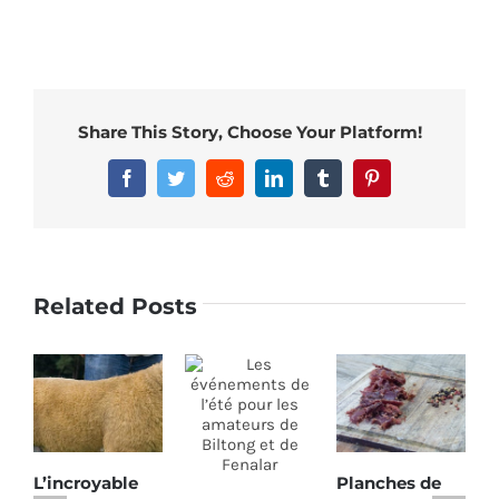
Share This Story, Choose Your Platform!
Facebook
Twitter
Reddit
LinkedIn
Tumblr
Pinterest
Related Posts
L’incroyable
Planches de
Pe